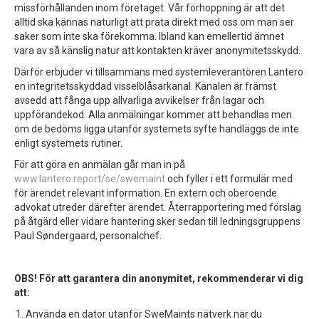
missförhållanden inom företaget. Vår förhoppning är att det
alltid ska kännas naturligt att prata direkt med oss om man ser
saker som inte ska förekomma. Ibland kan emellertid ämnet
vara av så känslig natur att kontakten kräver anonymitetsskydd.
Därför erbjuder vi tillsammans med systemleverantören Lantero
en integritetsskyddad visselblåsarkanal. Kanalen är främst
avsedd att fånga upp allvarliga avvikelser från lagar och
uppförandekod. Alla anmälningar kommer att behandlas men
om de bedöms ligga utanför systemets syfte handläggs de inte
enligt systemets rutiner.
För att göra en anmälan går man in på
www.lantero.report/se/swemaint
och fyller i ett formulär med
för ärendet relevant information. En extern och oberoende
advokat utreder därefter ärendet. Återrapportering med förslag
på åtgärd eller vidare hantering sker sedan till ledningsgruppens
Paul Søndergaard, personalchef.
OBS! För att garantera din anonymitet, rekommenderar vi dig
att:
Använda en dator utanför SweMaints nätverk när du